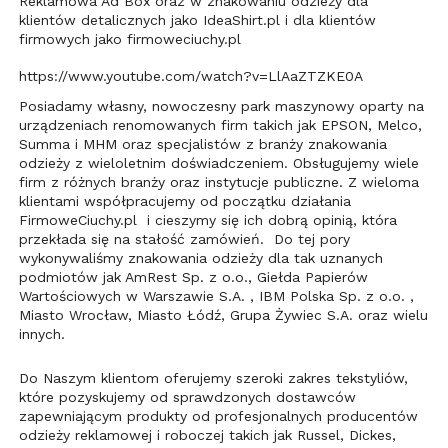
Reklamowa Ad Box oraz w znakowaniu odzieży dla
klientów detalicznych jako IdeaShirt.pl i dla klientów
firmowych jako firmoweciuchy.pl
https://www.youtube.com/watch?v=LlAaZTZKE0A
Posiadamy własny, nowoczesny park maszynowy oparty na
urządzeniach renomowanych firm takich jak EPSON, Melco,
Summa i MHM oraz specjalistów z branży znakowania
odzieży z wieloletnim doświadczeniem. Obsługujemy wiele
firm z różnych branży oraz instytucje publiczne. Z wieloma
klientami współpracujemy od początku działania
FirmoweCiuchy.pl i cieszymy się ich dobrą opinią, która
przekłada się na stałość zamówień. Do tej pory
wykonywaliśmy znakowania odzieży dla tak uznanych
podmiotów jak AmRest Sp. z o.o., Giełda Papierów
Wartościowych w Warszawie S.A. , IBM Polska Sp. z o.o. ,
Miasto Wrocław, Miasto Łódź, Grupa Żywiec S.A. oraz wielu
innych.
Do Naszym klientom oferujemy szeroki zakres tekstyliów,
które pozyskujemy od sprawdzonych dostawców
zapewniającym produkty od profesjonalnych producentów
odzieży reklamowej i roboczej takich jak Russel, Dickes,