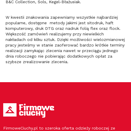
B&C Collection, Sols, Kegel-Błażusiak.
W kwestii znakowania zapewniamy wszystkie najbardziej
popularne, dostępne metody jakimi jest sitodruk, haft
komputerowy, druk DTG oraz nadruk folią flex oraz flock.
Większość zamówień realizujemy przy niewielkich
nakładach od kilku sztuk. Dzięki możliwości wielozmianowej
pracy jesteśmy w stanie zaoferować bardzo krótkie terminy
realizacji zamykając zlecenia nawet w przeciągu jednego
dnia roboczego nie pobierając dodatkowych opłat za
szybsze zrealizowanie zlecenia.
FirmoweCiuchy.pl to szeroka oferta odzieży roboczej ze