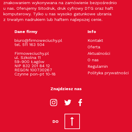
znakowaniem wykonywana na zamówienie bezpośrednio
u nas. Oferujemy Sitodruk, druk cyfrowy DTG oraz haft
komputerowy. Tylko u nas wysoko gatunkowe ubrania
z trwałym nadrukiem lub haftem najlepszej cenie.
Dane firmy
Info
biuro@firmoweciuchy.pl
Kontakt
tel. 511 163 504
Oferta
Firmoweciuchy.pl
Aktualności
ul. Szkolna 11
O nas
59-900 Łagów
NIP 832 201 84 12
Regulamin
REGON 100730267
Polityka prywatności
Czynne pon-pt 10-18
Znajdziesz nas
DO