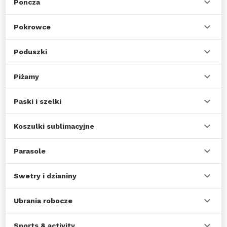
Poncza
Pokrowce
Poduszki
Piżamy
Paski i szelki
Koszulki sublimacyjne
Parasole
Swetry i dzianiny
Ubrania robocze
Sports & activity