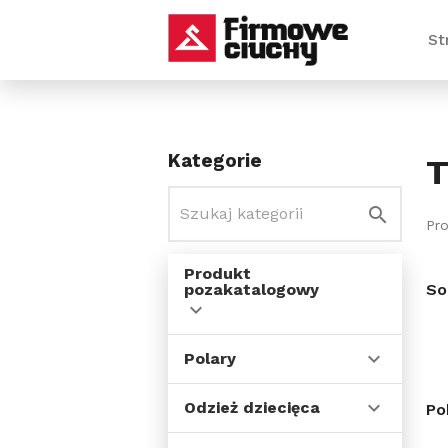
St
Kategorie
T
Pr
Produkt
pozakatalogowy
So
Polary
Odzież dziecięca
Po