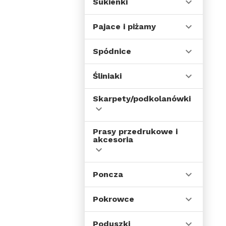
T-shirts sublimacyjne
Sukienki
Koszulka
Gamegear cooltex
Pajace i piżamy
B&c pro collection
Spiro breathe to
perform
Spódnice
Finden & hales
Basic sweats
Śliniaki
Odzież dziecięca
sublimacyjne
Skarpety/podkolanówki
Prasy przedrukowe i
akcesoria
Poncza
Pokrowce
Poduszki