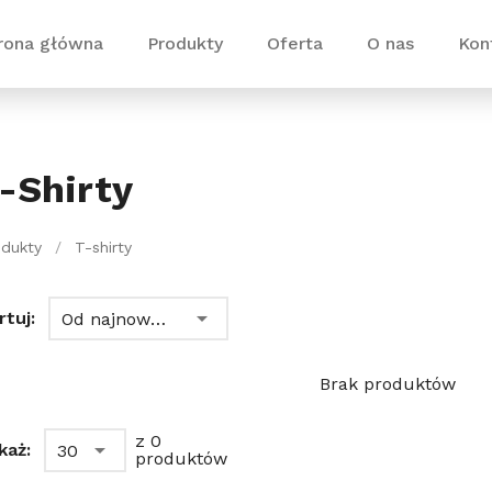
rona główna
Produkty
Oferta
O nas
Kon
-Shirty
odukty
/
T-shirty
rtuj:
Od najnowszych
Brak produktów
z 0
każ:
30
produktów