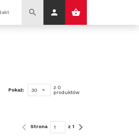
takt
z 0
Pokaż:
30
produktów
Strona
z 1