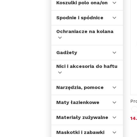
Koszulki polo ona/on
Spodnie i spódnice
Ochraniacze na kolana
Gadżety
Nici i akcesoria do haftu
Narzędzia, pomoce
Pr
Maty łazienkowe
Materiały zużywalne
14
Maskotki i zabawki