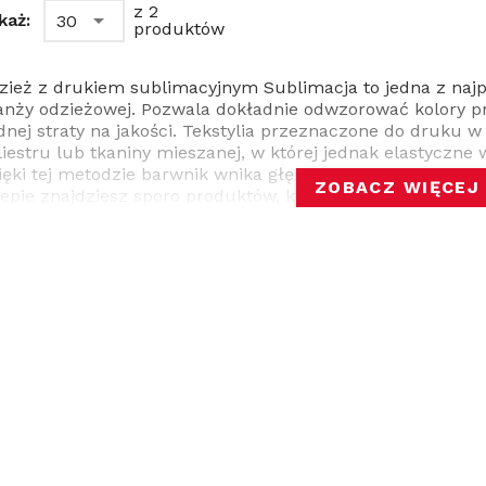
z 2
każ:
30
produktów
zież z drukiem sublimacyjnym Sublimacja to jedna z naj
anży odzieżowej. Pozwala dokładnie odwzorować kolory pr
dnej straty na jakości. Tekstylia przeznaczone do druku w 
liestru lub tkaniny mieszanej, w której jednak elastyczne
ięki tej metodzie barwnik wnika głęboko w strukturę mater
ZOBACZ WIĘCEJ
lepie znajdziesz sporo produktów, które oznakujesz w ten s
rtuchy kelnerskie, śliniaki, torby i workoplecaki Druk sub
druk sublimacyjny wykonuje się przy pomocy specjalnej p
mperatury. Nie ma ona wpływu na jakość ubrań i akcesori
śli chodzi o utrwalenie znakowania. Technika ta pozwala 
 liczby kolorów, odcieni i przejść tonalnych. Wzór jest niew
rać czy zetrzeć. Ponieważ sublimacja wiernie odtwarza to, 
zygotować go jak najdokładniej. Rozdzielczość 300 dpi to 
zież i akcesoria reklamowe z sublimacją Nadruki wykorzy
ortowej do znakowania koszulek zawodników. Jeśli jedna
dywidualne, możesz to zrobić. W tym przypadku wystarczy 
wórz własną kolekcję koszulek sublimacyjnych lub zamów j
konywana jest właśnie z tkanin poliestrowych, mających w
ybkoschnące. Wykorzystaj to przy okazji wybierania opcji