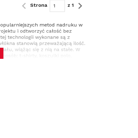
Strona
z 1
popularniejszych metod nadruku w
ojektu i odtworzyć całość bez
tej technologii wykonane są z
 włókna stanowią przeważającą ilość.
iału, wiążąc się z nią na stałe. W
posób: t-shirty, koszulki polo,
limacyjny - czym się wyróżnia?
rasy, pod działaniem wysokiej
ów, natomiast gra kluczową rolę,
drukować każdy motyw, niezależnie
yczuwalny i nic nie jest w stanie go
co jest na projekcie, pamiętaj żeby
minimum, jakie musi mieć grafika.
stywane są m.in. w branży
k chcesz złożyć zamówienie
1 sztuka, żeby przyjąć zlecenie.
e dla całej ekipy. Odzież sportowa
łaściwości oddychające i
 nadruku. Trwałe znakowanie, które