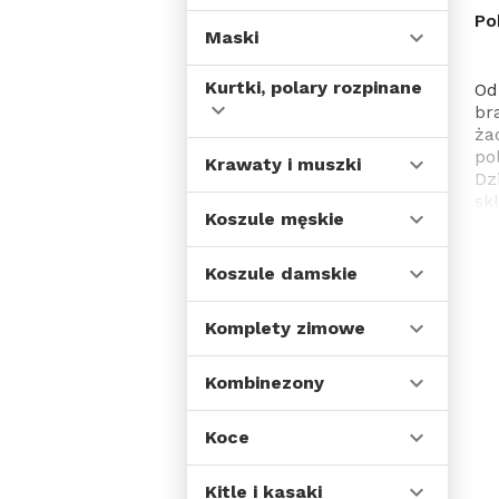
Po
Maski
Kurtki, polary rozpinane
Od
br
ża
po
Krawaty i muszki
Dz
sk
Koszule męskie
fa
Na
te
Koszule damskie
je
od
Komplety zimowe
sp
pr
Od
Kombinezony
sp
in
Koce
St
wy
sz
Kitle i kasaki