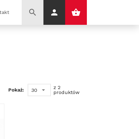
takt
z 2
Pokaż:
30
produktów