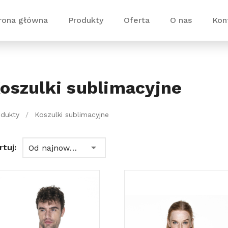
rona główna
Produkty
Oferta
O nas
Kon
oszulki sublimacyjne
odukty
/
Koszulki sublimacyjne
rtuj:
Od najnowszych