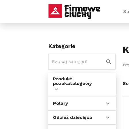
St
Kategorie
K
Pr
Produkt
pozakatalogowy
So
Polary
Odzież dziecięca