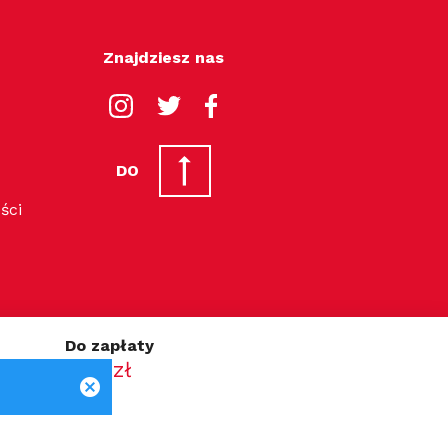
Znajdziesz nas
DO
ści
Do zapłaty
0.00 zł