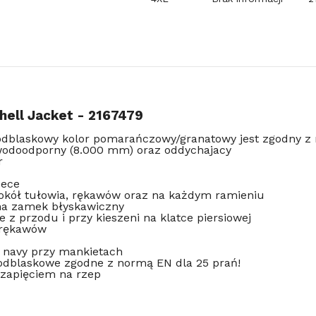
shell Jacket - 2167479
odblaskowy kolor pomarańczowy/granatowy jest zgodny 
 wodoodporny (8.000 mm) oraz oddychajacy
r
eece
okół tułowia, rękawów oraz na każdym ramieniu
 na zamek błyskawiczny
z przodu i przy kieszeni na klatce piersiowej
 rękawów
 navy przy mankietach
odblaskowe zgodne z normą EN dla 25 prań!
 zapięciem na rzep