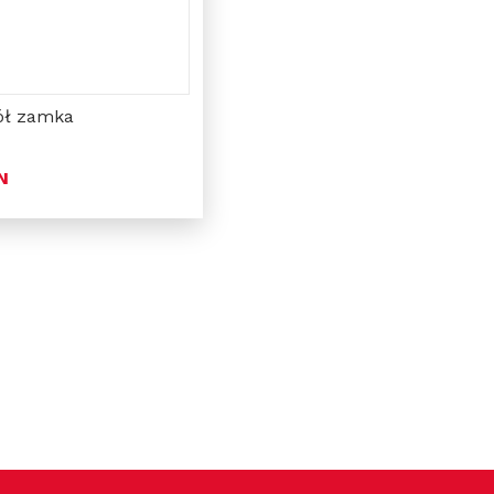
ół zamka
N