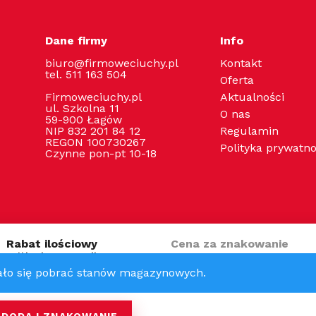
Dane firmy
Info
biuro@firmoweciuchy.pl
Kontakt
tel. 511 163 504
Oferta
Firmoweciuchy.pl
Aktualności
ul. Szkolna 11
O nas
59-900 Łagów
NIP 832 201 84 12
Regulamin
REGON 100730267
Polityka prywatno
Czynne pon-pt 10-18
Rabat ilościowy
Cena za znakowanie
Zniżka dostępna tylko
0 zł
w produkcie z nadrukiem
(0 zł / szt)
(Nadruk w następnym kroku)