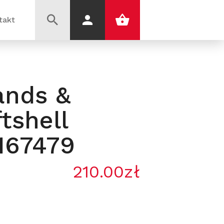
takt
ands &
tshell
2167479
210.00zł