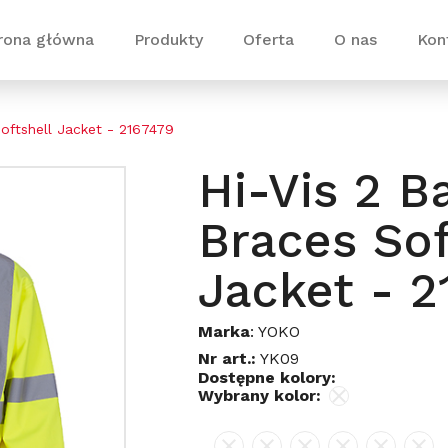
rona główna
Produkty
Oferta
O nas
Kon
oftshell Jacket - 2167479
Hi-Vis 2 B
Braces Sof
Jacket - 
Marka
: YOKO
Nr art.:
YK09
Dostępne kolory:
Wybrany kolor: