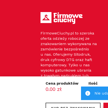
FirmoweCiuchy.pl to szeroka
oferta odzieży roboczej ze
znakowaniem wykonywana na
zamówienie bezpośrednio
u nas. Oferujemy Sitodruk,
druk cyfrowy DTG oraz haft
komputerowy. Tylko u nas
wysoko gatunkowe ubrania
z trwałym nadrukiem lub
haftem najlepszej cenie.
Cena produktów
Ilość
0.00 zł
0
Sztuk