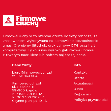
FirmoweCiuchy.pl to szeroka oferta odzieży roboczej ze
znakowaniem wykonywana na zamówienie bezpośrednio
u nas. Oferujemy Sitodruk, druk cyfrowy DTG oraz haft
komputerowy. Tylko u nas wysoko gatunkowe ubrania
z trwałym nadrukiem lub haftem najlepszej cenie.
Dane firmy
Info
biuro@firmoweciuchy.pl
Kontakt
tel. 511 163 504
Oferta
Firmoweciuchy.pl
Aktualności
ul. Szkolna 11
O nas
59-900 Łagów
NIP 832 201 84 12
Regulamin
REGON 100730267
Polityka prywatności
Czynne pon-pt 10-18