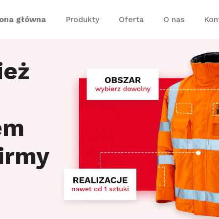
rona główna
Produkty
Oferta
O nas
Kon
ież
em
firmy