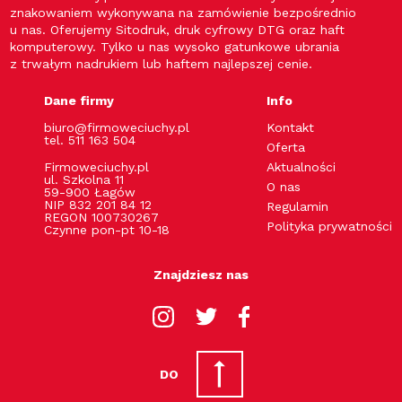
każdym rozmiarze. W ofercie online mamy modele
znakowaniem wykonywana na zamówienie bezpośrednio
bawełniane, z domieszką elastycznych włókien lub wykonane
u nas. Oferujemy Sitodruk, druk cyfrowy DTG oraz haft
całkowicie z nich. Dodanie elastanu lub poliamidu nie tylko
komputerowy. Tylko u nas wysoko gatunkowe ubrania
sprawia, że skarpety są przyjemne dla skóry, ale także trwałe.
z trwałym nadrukiem lub haftem najlepszej cenie.
Zapewnij sobie komfort chodzenia Jeśli jesteś wiernym
czytelnikiem newsletterów na temat najlepszych technologii
Dane firmy
Info
w modzie górskiej, na pewno wiesz, jak ważna jest
oddychalność. Dotyczy to nie tylko kurtek, polarów czy
biuro@firmoweciuchy.pl
Kontakt
tel. 511 163 504
koszulek. Równie istotne są również modele, gwarantujące
Oferta
doskonałe uczucie suchości nawet podczas
Firmoweciuchy.pl
Aktualności
wielokilometrowych wędrówek pieszych. Wybierz
ul. Szkolna 11
O nas
energetyczne lub stonowane akcesoria -takie, które najlepiej
59-900 Łagów
NIP 832 201 84 12
będą pasowały do odzieży, którą nosisz na co dzień.
Regulamin
REGON 100730267
Zapoznaj się z regulaminem zakupów w naszym sklepie
Polityka prywatności
Czynne pon-pt 10-18
internetowym. Znajdziesz w nim wszystkie najważniejsze
informacje związane z zamówieniami. W razie pytań,
zapraszamy do kontaktu przez e-mail lub telefonicznie.
Znajdziesz nas
DO