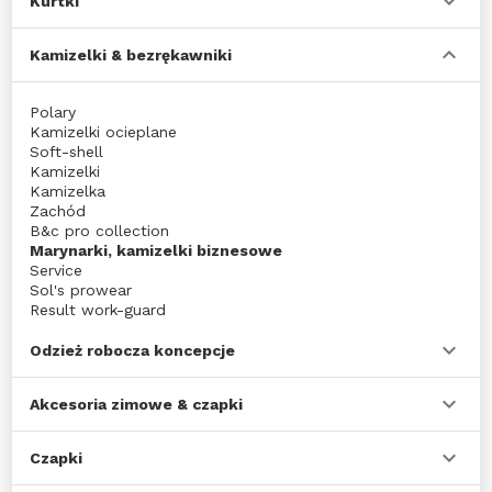
Kurtki
Kamizelki & bezrękawniki
Polary
Kamizelki ocieplane
Soft-shell
Kamizelki
Kamizelka
Zachód
B&c pro collection
Marynarki, kamizelki biznesowe
Service
Sol's prowear
Result work-guard
Spiro breathe to perform
Kurtki
Odzież robocza koncepcje
Cardigans
Akcesoria zimowe & czapki
Czapki