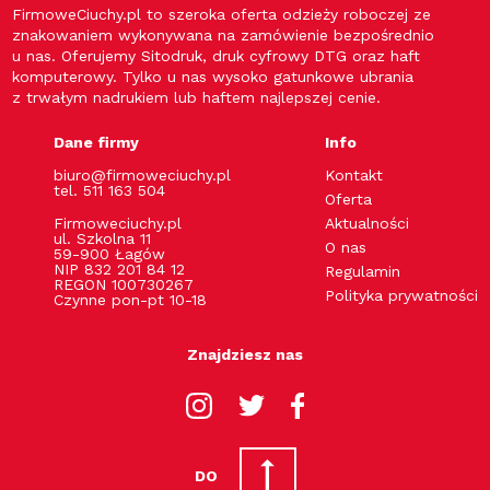
FirmoweCiuchy.pl to szeroka oferta odzieży roboczej ze
znakowaniem wykonywana na zamówienie bezpośrednio
u nas. Oferujemy Sitodruk, druk cyfrowy DTG oraz haft
komputerowy. Tylko u nas wysoko gatunkowe ubrania
z trwałym nadrukiem lub haftem najlepszej cenie.
Dane firmy
Info
biuro@firmoweciuchy.pl
Kontakt
tel. 511 163 504
Oferta
Firmoweciuchy.pl
Aktualności
ul. Szkolna 11
O nas
59-900 Łagów
NIP 832 201 84 12
Regulamin
REGON 100730267
Polityka prywatności
Czynne pon-pt 10-18
Znajdziesz nas
DO