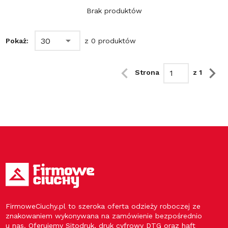
Brak produktów
30
Pokaż:
z 0 produktów
Strona
z 1
FirmoweCiuchy.pl to szeroka oferta odzieży roboczej ze
znakowaniem wykonywana na zamówienie bezpośrednio
u nas. Oferujemy Sitodruk, druk cyfrowy DTG oraz haft