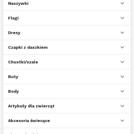
Naszywki
Flagi
Dresy
Czapki z daszkiem
Chustki/szale
Buty
Body
Artykuły dla zwierząt
Akcesoria świecące