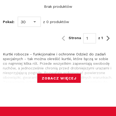
Brak produktów
30
Pokaż:
z 0 produktów
Strona
z 1
Kurtki robocze - funkcjonalne i ochronne Odzież do zadań
specjalnych - tak można określić kurtki, które łączą w sobie
co najmniej kilka ról. Przede wszystkim zapewniają swobodę
ruchów, a jednocześnie chronią przed drobniejszymi urazami i
niesprzyjającą pogodą. Pozwalają wykonywać powierzone
obowiązki, gwarantując komfort pracy w trudnych warunkach.
ZOBACZ WIĘCEJ
Zapewnienie ochrony indywidualnej pracownikom należy do
podstawowych zadań pracowdawcy, wymaganych przepisami
prawnymi. Sprawdź więc, które z naszych kurtek są najlepsze
dla Twojej firmy. Odzież robocza zgodna z przepisami BHP
Ocieplane kurtki zimowe do pracy są wodoodporne. Dzięki
czemu można w nich przebywać na zewnątrz bez obaw o
przemoknięcie. Dodatkowo zapewniają ciepło, zapobiegając
zmarznięciu. Poszczególne modele mają regulowane mankiety