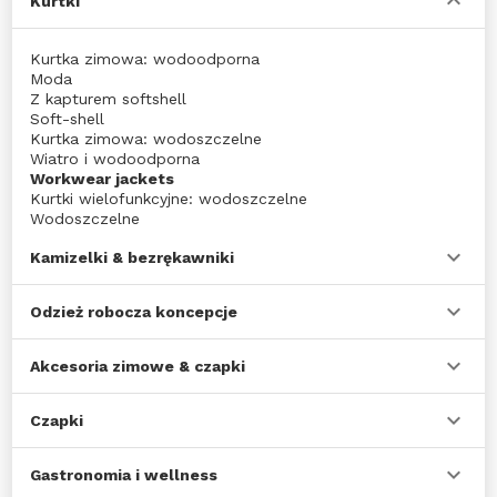
Kurtki
Kurtka zimowa: wodoodporna
Moda
Z kapturem softshell
Soft-shell
Kurtka zimowa: wodoszczelne
Wiatro i wodoodporna
Workwear jackets
Kurtki wielofunkcyjne: wodoszczelne
Wodoszczelne
Kamizelki & bezrękawniki
Odzież robocza koncepcje
Akcesoria zimowe & czapki
Czapki
Gastronomia i wellness