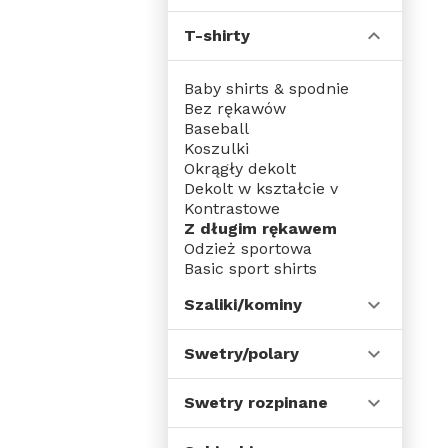
T-shirty
Baby shirts & spodnie
Bez rękawów
Baseball
Koszulki
Okrągły dekolt
Dekolt w kształcie v
Kontrastowe
Z długim rękawem
Odzież sportowa
Basic sport shirts
Contrast sport shirts
Szaliki/kominy
Just cool
Dzieci odzież sportowa
Topy szkoleniowe
Swetry/polary
Szeroki dekolt
Service
Swetry rozpinane
James & nicholson
Sporty drużynowe