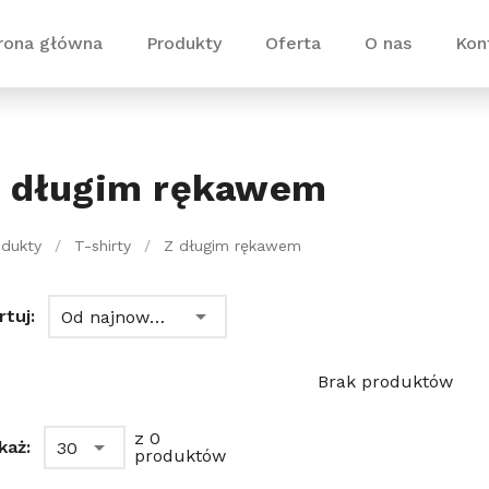
rona główna
Produkty
Oferta
O nas
Kon
 długim rękawem
odukty
/
T-shirty
/
Z długim rękawem
rtuj:
Od najnowszych
Brak produktów
z 0
każ:
30
produktów