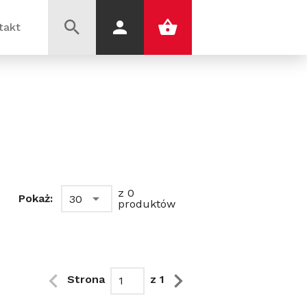
takt
z 0
Pokaż:
30
produktów
Strona
z 1