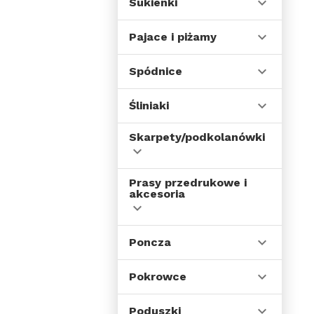
T-shirts sublimacyjne
Sukienki
Koszulka
Gamegear cooltex
Pajace i piżamy
B&c pro collection
Spiro breathe to
perform
Spódnice
Finden & hales
Basic sweats
Śliniaki
Odzież dziecięca
sublimacyjne
Skarpety/podkolanówki
Prasy przedrukowe i
akcesoria
Poncza
Pokrowce
Poduszki