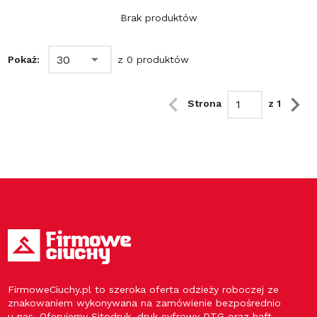
Brak produktów
30
Pokaż:
z 0 produktów
Strona
z 1
FirmoweCiuchy.pl to szeroka oferta odzieży roboczej ze
znakowaniem wykonywana na zamówienie bezpośrednio
u nas. Oferujemy Sitodruk, druk cyfrowy DTG oraz haft