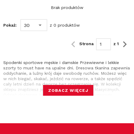
Brak produktów
30
Pokaż:
z 0 produktów
Strona
z 1
Spodenki sportowe męskie i damskie Przewiewne i lekkie
szorty to must have na upalne dni. Dresowa tkanina zapewnia
oddychanie, a luźny krój daje swobodę ruchów. Możesz więc
w nich biegać, skakać, jeździć na rowerze, a także spędzić
cały letni dzień na dworze bez przegrzania się. W kolekcji
sklepu znajdziesz je m.in. w fasonach retro i klasycznych.
ZOBACZ WIĘCEJ
Odzież dostępna jest w różnych kolorach z przewagą
neutralnych, do których bez problemu dopasujesz dowolnego
koloru t-shirt. Szorty sportowe na lato Spodenki z gumką w
pasie lub wiązaniem - oba typy mamy w ofercie sklepu i oba
cieszą się popularnością. Sprawdzą się podczas grania w
siatkówkę plażową, spacerów po promenadzie, pływania
kajakiem i innych typowo letnich aktywności. Uszyte z
niemechacącej się tkaniny bermudy na ciepłe dni to pierwsza