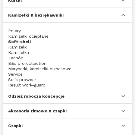
Kurtki
Kamizelki & bezrękawniki
Polary
Kamizelki ocieplane
Soft-shell
Kamizelki
Kamizelka
Zachód
B&c pro collection
Marynarki, kamizelki biznesowe
Service
Sol's prowear
Result work-guard
Spiro breathe to perform
Kurtki
Odzież robocza koncepcje
Cardigans
Akcesoria zimowe & czapki
Czapki