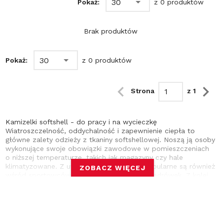
30
Pokaż:
z 0 produktów
Brak produktów
30
Pokaż:
z 0 produktów
Strona
z 1
Kamizelki softshell - do pracy i na wycieczkę
Wiatroszczelność, oddychalność i zapewnienie ciepła to
główne zalety odzieży z tkaniny softshellowej. Noszą ją osoby
wykonujące swoje obowiązki zawodowe w pomieszczeniach
o niższej temperaturze, takich jak magazyny czy hale
klimatyzowane. Z uwagi na właściwości, popularne są również
ZOBACZ WIĘCEJ
wśród sportowców i miłośników górskich wędrówek. Z kolei
dzięki zróżnicowanej kolorystyce i nowoczesnemu designowi,
mają stałe miejsce w szafach osób lubiących lekki, sportowy
styl na co dzień. Pasują bowiem do jeansów i bluz. Softshell
- materiał dla wymagających Oddychająca tkanina, wykonana
z poliestru, zapobiega przegrzaniu się i zapewnia komfort