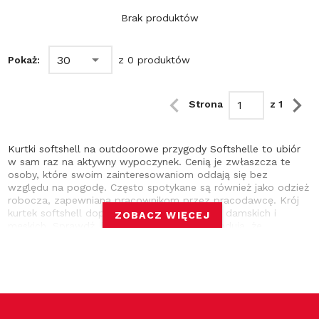
Brak produktów
30
Pokaż:
z 0 produktów
Strona
z 1
Kurtki softshell na outdoorowe przygody Softshelle to ubiór
w sam raz na aktywny wypoczynek. Cenią je zwłaszcza te
osoby, które swoim zainteresowaniom oddają się bez
względu na pogodę. Często spotykane są również jako odzież
robocza, zapewniana pracownikom przez pracodawcę. Krój
kurtek softshell dopasowuje się do sylwetek damskich i
ZOBACZ WIĘCEJ
męskich. Sprawdź, jakie jeszcze zalety powodują, że
wykorzystywane są zarówno w czasie wolnym, jak i podczas
wykonywania obowiązków zawodowych. Ochrona przed
wiatrem i oddychanie - to zaledwie początek Wiatroszczelna
membrana w kurtkach nie pozwala zmarznąć nawet podczas
wichury. W zależności od modelu, podszewka wykonana jest
z polaru lub siateczkowej tkaniny. Regulowane mankiety w
kurtkach typu softshell jeszcze lepiej zabezpieczają przed