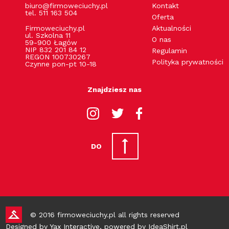
dostępne są już od rozmiarów XS i S, dzięki czemu
biuro@firmoweciuchy.pl
Kontakt
tel. 511 163 504
wybierzesz dokładnie taki model, na jakim Ci zależy. Na t-
Oferta
shirtach możesz drukować wszystko, co tylko Ci się marzy. Z
Firmoweciuchy.pl
Aktualności
nami zaopatrzysz również swoją drużynę sportową w
ul. Szkolna 11
O nas
jednolite stroje, służące jej przez kolejne sezony. Jeśli masz
59-900 Łagów
NIP 832 201 84 12
pytania dotyczące zamówienia, skontaktuj się z nami
Regulamin
REGON 100730267
internetowo lub telefonicznie.
Polityka prywatności
Czynne pon-pt 10-18
Znajdziesz nas
DO
© 2016 firmoweciuchy.pl all rights reserved
Designed by
Yax Interactive
, powered by
IdeaShirt.pl