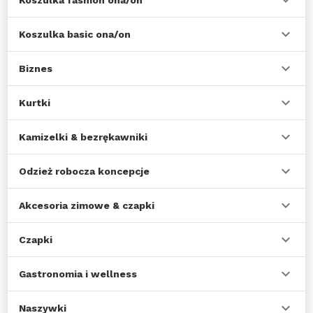
Koszulka fashion ona/on
Koszulka basic ona/on
Biznes
Kurtki
Kamizelki & bezrękawniki
Odzież robocza koncepcje
Akcesoria zimowe & czapki
Czapki
Gastronomia i wellness
Naszywki