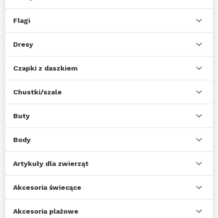
Flagi
Dresy
Czapki z daszkiem
Chustki/szale
Buty
Body
Artykuły dla zwierząt
Akcesoria świecące
Akcesoria plażowe