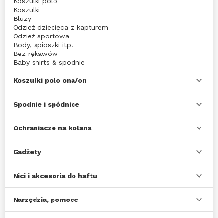
Koszulki polo
Koszulki
Bluzy
Odzież dziecięca z kapturem
Odzież sportowa
Body, śpioszki itp.
Bez rękawów
Baby shirts & spodnie
Z długim rękawem
Odzież sportowa
Koszulki polo ona/on
Sport- i spodnie na co dzień
Polary
Spodnie i spódnice
Dzieci przeciwdeszczowe
Dzieci fartuchy
Dzieci przeciwdeszczową
Ochraniacze na kolana
Sport & activity
Gadżety
Nici i akcesoria do haftu
Narzędzia, pomoce