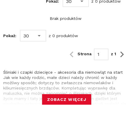
30
Pokaż:
z 0 produktów
Brak produktów
30
Pokaż:
z 0 produktów
Strona
z 1
Śliniaki i czapki dziecięce - akcesoria dla niemowląt na start
Jak wie każdy rodzic, małe dzieci należy chronić w każdy
możliwy sposób; dotyczy to zwłaszcza niemowlaków i
kilkumiesięcznych brzdąców. Kompletując wyprawkę dla
maluszka, nie można zapomnieć o śliniakach, dzięki którym
życie mamy i taty jest o niebo łatwiejsze. Ten gadżet jest
ZOBACZ WIĘCEJ
niezbędną ochroną przed jedzeniem, które potrafi znaleźć się
wszędzie. Bez niego to jak bez ręki, bo jak wiadomo,
klikumiesięczne dzieciaki można przebierać i pięć razy
dziennie. Śliniaki dla maluchów skutecznie zminimalizują tę
liczbę; są na tyle długie i szerokie, że zasłaniają cały przód i
chronią odzież. Wykonane z trwałych materiałów, nadają się