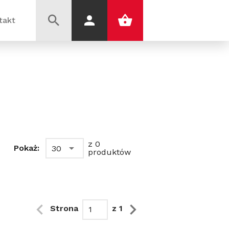
takt
z 0
Pokaż:
30
produktów
Strona
z 1