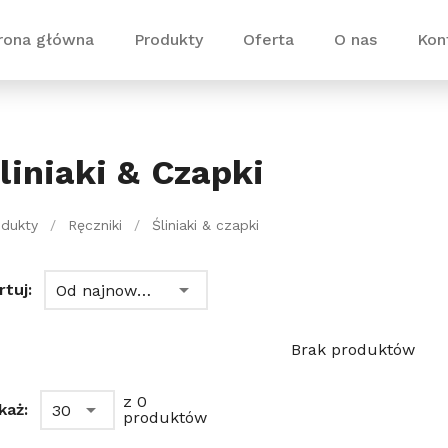
rona główna
Produkty
Oferta
O nas
Kon
liniaki & Czapki
odukty
/
Ręczniki
/
Śliniaki & czapki
rtuj:
Od najnowszych
Brak produktów
z 0
każ:
30
produktów