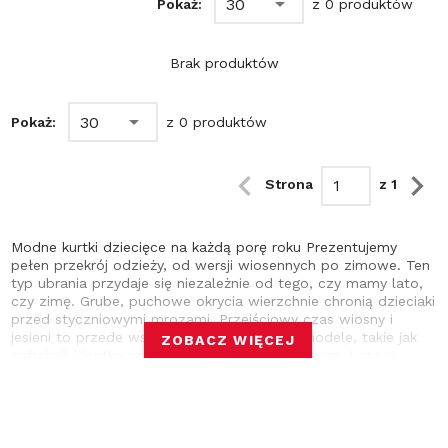
30
Pokaż:
z 0 produktów
Brak produktów
30
Pokaż:
z 0 produktów
Strona
z 1
Modne kurtki dziecięce na każdą porę roku Prezentujemy
pełen przekrój odzieży, od wersji wiosennych po zimowe. Ten
typ ubrania przydaje się niezależnie od tego, czy mamy lato,
czy zimę. Grube, puchowe okrycia wierzchnie chronią dzieciaki
przed styczniowymi mrozami. Przejściowy czas wiosny i
jesieni to przede wszystkim pora na lekkie modele, takie jak
ZOBACZ WIĘCEJ
softshell i kurtka przeciwdeszczowa z kapturem. Lato w
Polsce potrafi nieźle dać w kość, dlatego tę ostatnią warto
mieć w szafie również podczas cieplejszych miesięcy. Oferta
skierowana jest do dzieci w wieku przedszkolnym i szkolnym.
Już kilkulatki mają własne preferencje, dotyczące ubrań, jakie
zakładają. Dzięki temu, że zaopatrzyliśmy nasz sklep