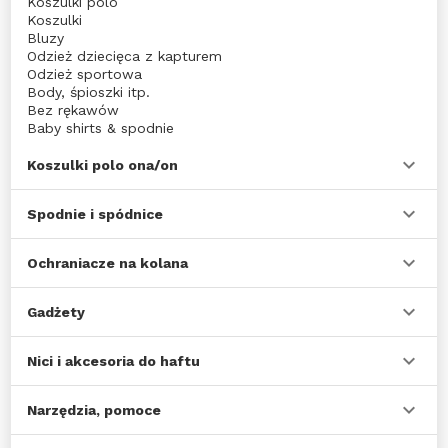
Koszulki polo
Koszulki
Bluzy
Odzież dziecięca z kapturem
Odzież sportowa
Body, śpioszki itp.
Bez rękawów
Baby shirts & spodnie
Z długim rękawem
Odzież sportowa
Koszulki polo ona/on
Sport- i spodnie na co dzień
Polary
Spodnie i spódnice
Dzieci przeciwdeszczowe
Dzieci fartuchy
Dzieci przeciwdeszczową
Ochraniacze na kolana
Sport & activity
Gadżety
Nici i akcesoria do haftu
Narzędzia, pomoce