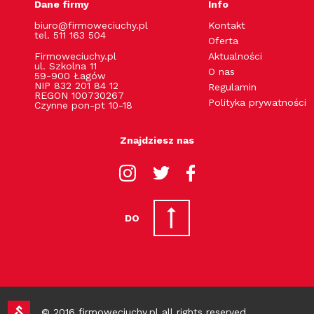
Dane firmy
Info
biuro@firmoweciuchy.pl
Kontakt
tel. 511 163 504
Oferta
Firmoweciuchy.pl
Aktualności
ul. Szkolna 11
O nas
59-900 Łagów
NIP 832 201 84 12
Regulamin
REGON 100730267
Polityka prywatności
Czynne pon-pt 10-18
Znajdziesz nas
DO
© 2016 firmoweciuchy.pl all rights reserved